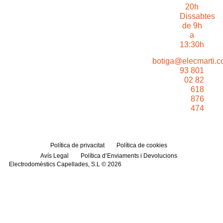
20h
Dissabtes
de 9h
a
13:30h
botiga@elecmarti.
93 801
02 82
618
876
474
Política de privacitat
Política de cookies
Avís Legal
Política d’Enviaments i Devolucions
Electrodomèstics Capellades, S.L © 2026