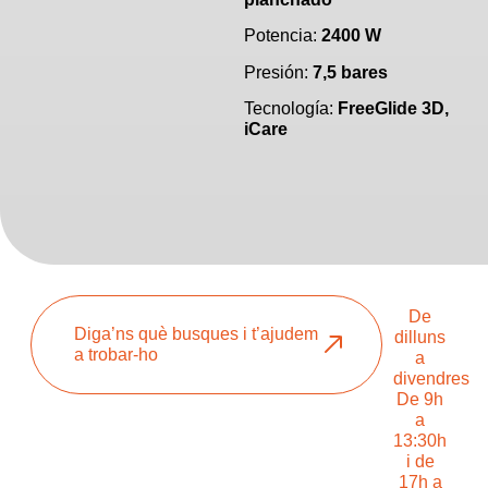
Potencia:
2400 W
Presión:
7,5 bares
Tecnología:
FreeGlide 3D,
iCare
De
Diga’ns què busques i t’ajudem
dilluns
a trobar-ho
a
divendres
De 9h
a
13:30h
i de
17h a