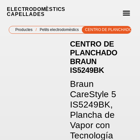
ELECTRODOMÈSTICS
CAPELLADES
Productes
/
Petits electrodomèstics
CENTRO DE PLANCHADO BRA
CENTRO DE
PLANCHADO
BRAUN
IS5249BK
Braun
CareStyle 5
IS5249BK,
Plancha de
Vapor con
Tecnología